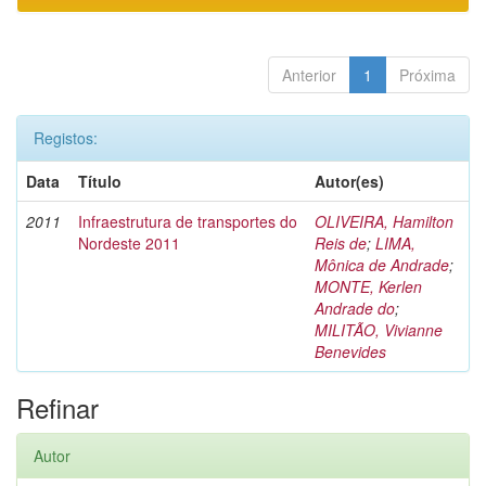
Anterior
1
Próxima
Registos:
Data
Título
Autor(es)
2011
Infraestrutura de transportes do
OLIVEIRA, Hamilton
Nordeste 2011
Reis de
;
LIMA,
Mônica de Andrade
;
MONTE, Kerlen
Andrade do
;
MILITÃO, Vivianne
Benevides
Refinar
Autor