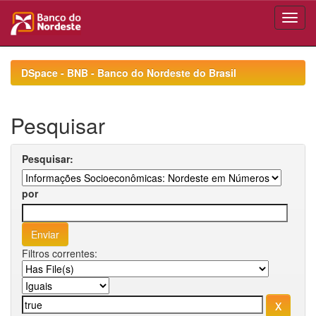
Skip
navigation
DSpace - BNB - Banco do Nordeste do Brasil
Pesquisar
Pesquisar:
por
Filtros correntes: