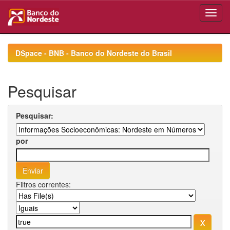
Skip
navigation
DSpace - BNB - Banco do Nordeste do Brasil
Pesquisar
Pesquisar:
por
Filtros correntes: