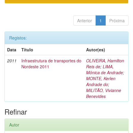
Anterior
1
Próxima
Registos:
Data
Título
Autor(es)
2011
Infraestrutura de transportes do
OLIVEIRA, Hamilton
Nordeste 2011
Reis de
;
LIMA,
Mônica de Andrade
;
MONTE, Kerlen
Andrade do
;
MILITÃO, Vivianne
Benevides
Refinar
Autor