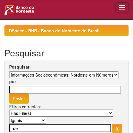
Skip
navigation
DSpace - BNB - Banco do Nordeste do Brasil
Pesquisar
Pesquisar:
por
Filtros correntes: