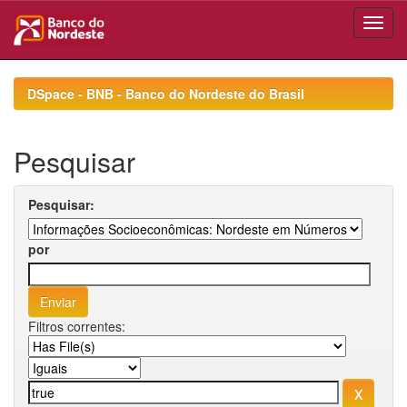
Skip
navigation
DSpace - BNB - Banco do Nordeste do Brasil
Pesquisar
Pesquisar:
por
Filtros correntes: