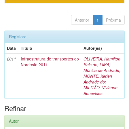
Anterior
1
Próxima
Registos:
Data
Título
Autor(es)
2011
Infraestrutura de transportes do
OLIVEIRA, Hamilton
Nordeste 2011
Reis de
;
LIMA,
Mônica de Andrade
;
MONTE, Kerlen
Andrade do
;
MILITÃO, Vivianne
Benevides
Refinar
Autor