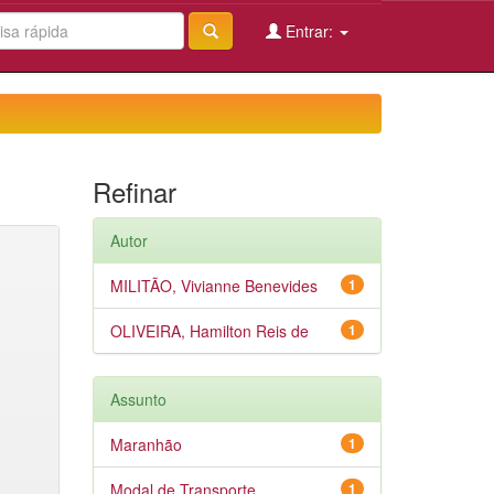
Entrar:
Refinar
Autor
MILITÃO, Vivianne Benevides
1
OLIVEIRA, Hamilton Reis de
1
Assunto
Maranhão
1
Modal de Transporte
1