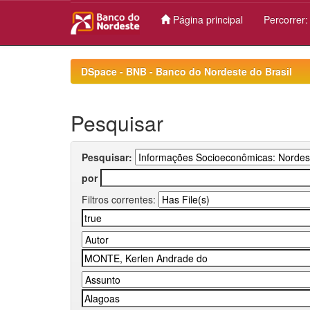
Página principal
Percorrer
Skip
navigation
DSpace - BNB - Banco do Nordeste do Brasil
Pesquisar
Pesquisar:
por
Filtros correntes: