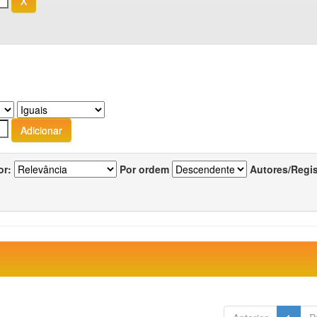
or:
Por ordem
Autores/Regi