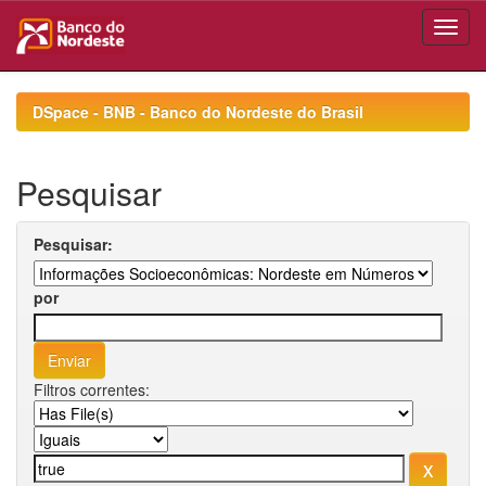
Skip
navigation
DSpace - BNB - Banco do Nordeste do Brasil
Pesquisar
Pesquisar:
por
Filtros correntes: