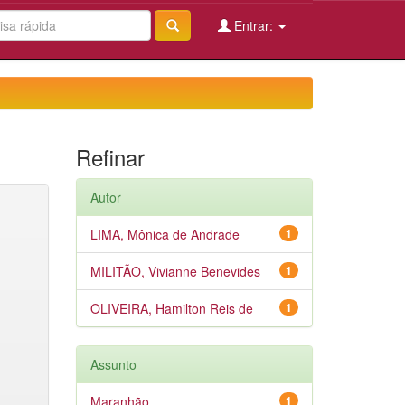
Entrar:
Refinar
Autor
LIMA, Mônica de Andrade
1
MILITÃO, Vivianne Benevides
1
OLIVEIRA, Hamilton Reis de
1
Assunto
Maranhão
1