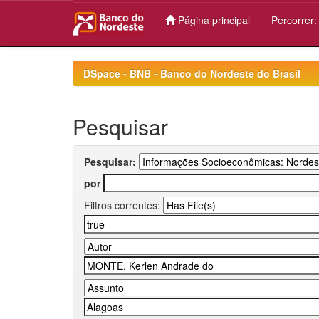
Página principal
Percorrer
Skip
navigation
DSpace - BNB - Banco do Nordeste do Brasil
Pesquisar
Pesquisar:
por
Filtros correntes: