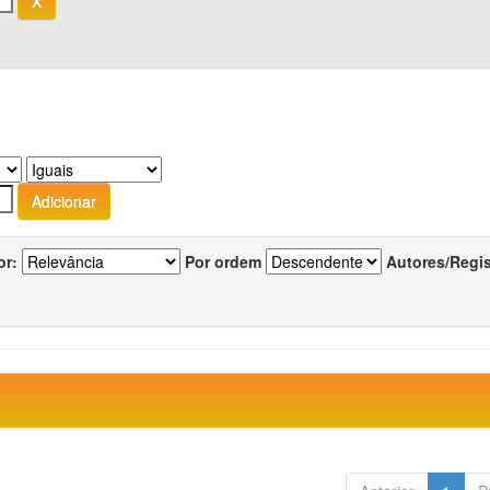
or:
Por ordem
Autores/Regi