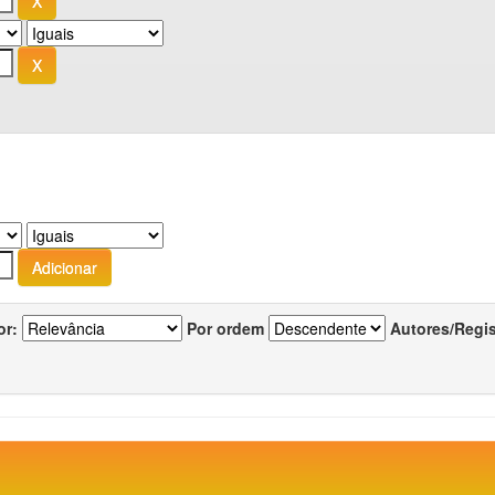
or:
Por ordem
Autores/Regi