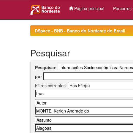
Página principal
Percorrer
Skip
navigation
DSpace - BNB - Banco do Nordeste do Brasil
Pesquisar
Pesquisar:
por
Filtros correntes: