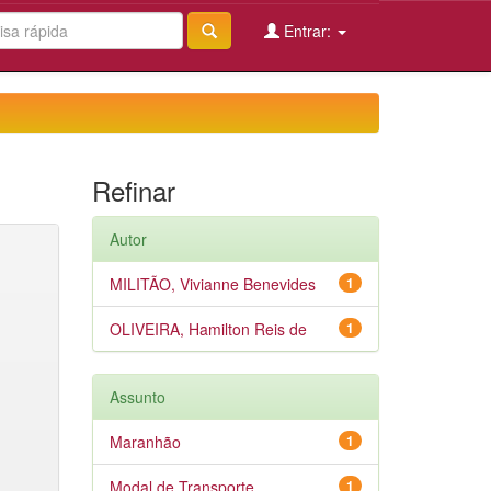
Entrar:
Refinar
Autor
MILITÃO, Vivianne Benevides
1
OLIVEIRA, Hamilton Reis de
1
Assunto
Maranhão
1
Modal de Transporte
1