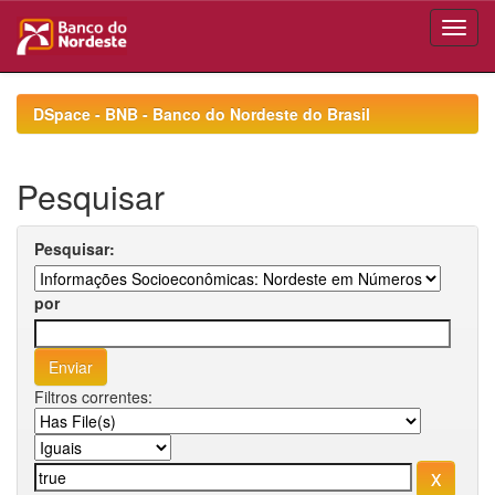
Skip
navigation
DSpace - BNB - Banco do Nordeste do Brasil
Pesquisar
Pesquisar:
por
Filtros correntes: