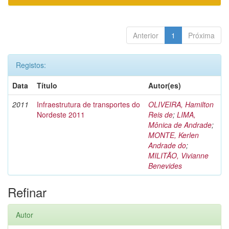
Anterior
1
Próxima
Registos:
Data
Título
Autor(es)
2011
Infraestrutura de transportes do
OLIVEIRA, Hamilton
Nordeste 2011
Reis de
;
LIMA,
Mônica de Andrade
;
MONTE, Kerlen
Andrade do
;
MILITÃO, Vivianne
Benevides
Refinar
Autor