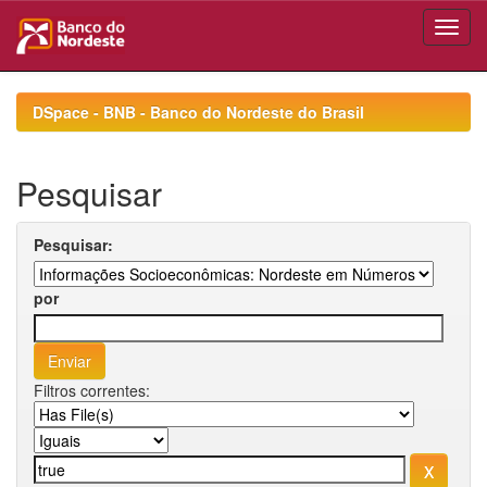
Skip
navigation
DSpace - BNB - Banco do Nordeste do Brasil
Pesquisar
Pesquisar:
por
Filtros correntes: