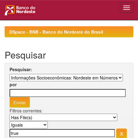
Skip
navigation
DSpace - BNB - Banco do Nordeste do Brasil
Pesquisar
Pesquisar:
por
Filtros correntes: