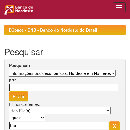
Skip
navigation
DSpace - BNB - Banco do Nordeste do Brasil
Pesquisar
Pesquisar:
por
Filtros correntes: