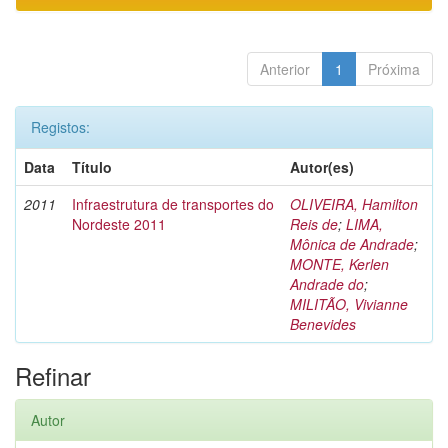
Anterior
1
Próxima
Registos:
Data
Título
Autor(es)
2011
Infraestrutura de transportes do
OLIVEIRA, Hamilton
Nordeste 2011
Reis de
;
LIMA,
Mônica de Andrade
;
MONTE, Kerlen
Andrade do
;
MILITÃO, Vivianne
Benevides
Refinar
Autor