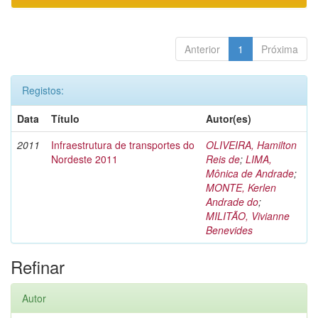
Anterior
1
Próxima
Registos:
Data
Título
Autor(es)
2011
Infraestrutura de transportes do
OLIVEIRA, Hamilton
Nordeste 2011
Reis de
;
LIMA,
Mônica de Andrade
;
MONTE, Kerlen
Andrade do
;
MILITÃO, Vivianne
Benevides
Refinar
Autor