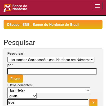
Skip
navigation
DSpace - BNB - Banco do Nordeste do Brasil
Pesquisar
Pesquisar:
por
Filtros correntes: