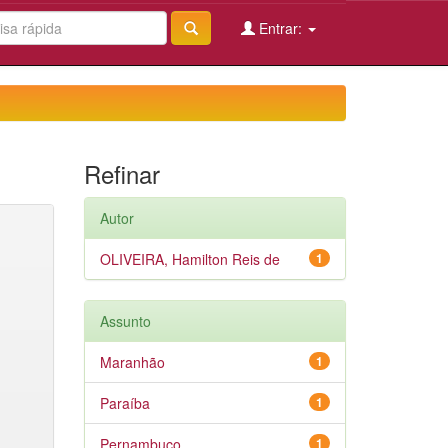
Entrar:
Refinar
Autor
OLIVEIRA, Hamilton Reis de
1
Assunto
Maranhão
1
Paraíba
1
Pernambuco
1