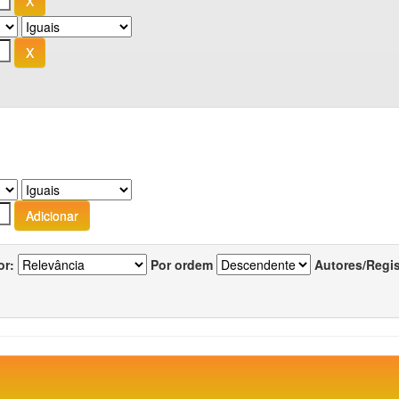
or:
Por ordem
Autores/Regi