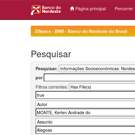
Página principal
Percorrer
Skip
navigation
DSpace - BNB - Banco do Nordeste do Brasil
Pesquisar
Pesquisar:
por
Filtros correntes: