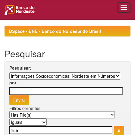
Skip
navigation
DSpace - BNB - Banco do Nordeste do Brasil
Pesquisar
Pesquisar:
por
Filtros correntes: