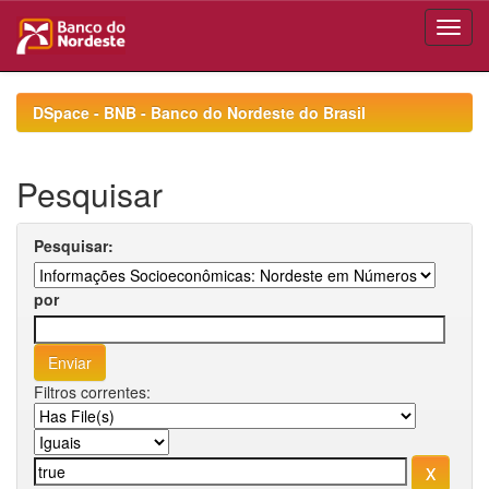
Skip
navigation
DSpace - BNB - Banco do Nordeste do Brasil
Pesquisar
Pesquisar:
por
Filtros correntes: