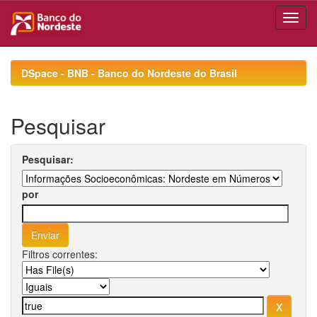
Skip
navigation
DSpace - BNB - Banco do Nordeste do Brasil
Pesquisar
Pesquisar:
por
Filtros correntes: