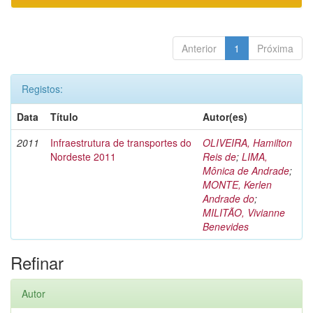
Anterior
1
Próxima
Registos:
Data
Título
Autor(es)
2011
Infraestrutura de transportes do
OLIVEIRA, Hamilton
Nordeste 2011
Reis de
;
LIMA,
Mônica de Andrade
;
MONTE, Kerlen
Andrade do
;
MILITÃO, Vivianne
Benevides
Refinar
Autor