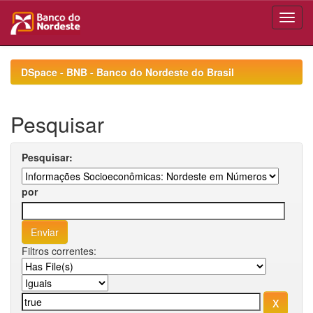
Skip
navigation
DSpace - BNB - Banco do Nordeste do Brasil
Pesquisar
Pesquisar:
por
Filtros correntes: