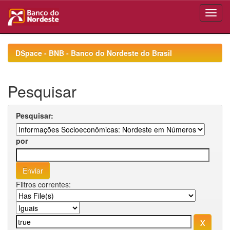
Skip
navigation
DSpace - BNB - Banco do Nordeste do Brasil
Pesquisar
Pesquisar:
por
Filtros correntes: