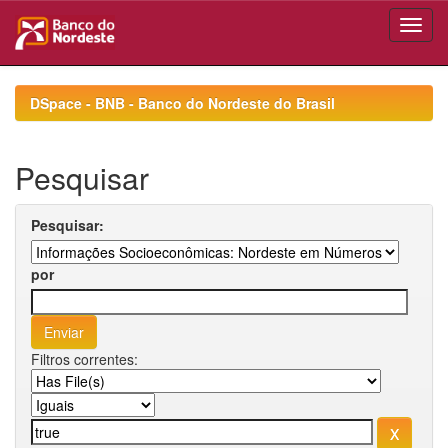
Skip
navigation
DSpace - BNB - Banco do Nordeste do Brasil
Pesquisar
Pesquisar:
por
Filtros correntes: