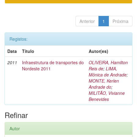
Anterior
1
Próxima
Registos:
Data
Título
Autor(es)
2011
Infraestrutura de transportes do
OLIVEIRA, Hamilton
Nordeste 2011
Reis de
;
LIMA,
Mônica de Andrade
;
MONTE, Kerlen
Andrade do
;
MILITÃO, Vivianne
Benevides
Refinar
Autor