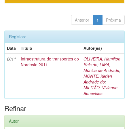
Anterior
1
Próxima
Registos:
Data
Título
Autor(es)
2011
Infraestrutura de transportes do
OLIVEIRA, Hamilton
Nordeste 2011
Reis de
;
LIMA,
Mônica de Andrade
;
MONTE, Kerlen
Andrade do
;
MILITÃO, Vivianne
Benevides
Refinar
Autor