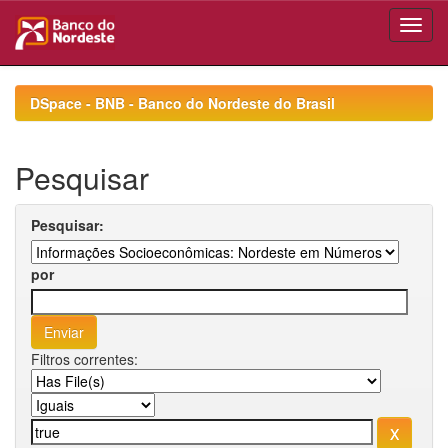
Skip
navigation
DSpace - BNB - Banco do Nordeste do Brasil
Pesquisar
Pesquisar:
por
Filtros correntes: