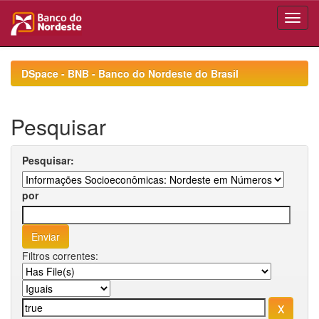
Skip
navigation
DSpace - BNB - Banco do Nordeste do Brasil
Pesquisar
Pesquisar:
por
Filtros correntes: