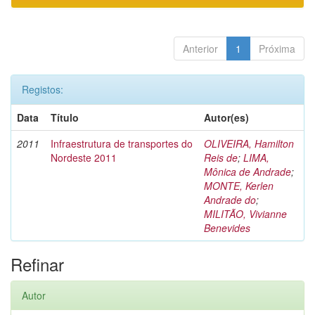
Anterior
1
Próxima
Registos:
Data
Título
Autor(es)
2011
Infraestrutura de transportes do
OLIVEIRA, Hamilton
Nordeste 2011
Reis de
;
LIMA,
Mônica de Andrade
;
MONTE, Kerlen
Andrade do
;
MILITÃO, Vivianne
Benevides
Refinar
Autor