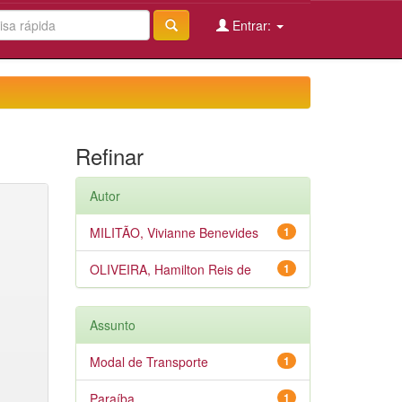
Entrar:
Refinar
Autor
MILITÃO, Vivianne Benevides
1
OLIVEIRA, Hamilton Reis de
1
Assunto
Modal de Transporte
1
Paraíba
1