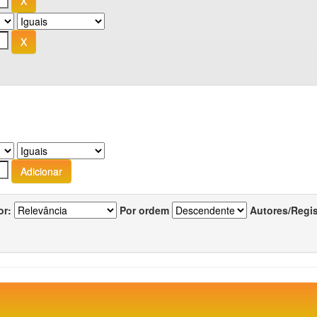
or:
Por ordem
Autores/Regi