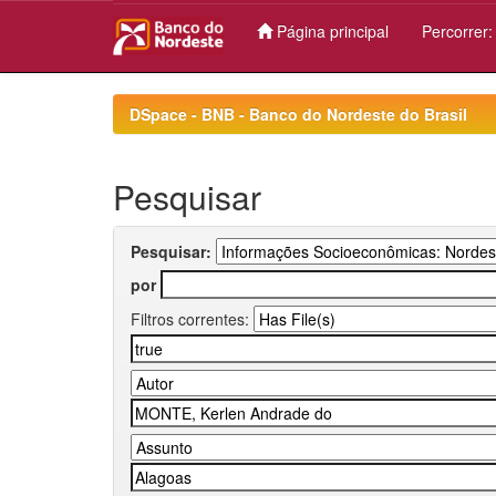
Página principal
Percorrer
Skip
navigation
DSpace - BNB - Banco do Nordeste do Brasil
Pesquisar
Pesquisar:
por
Filtros correntes: