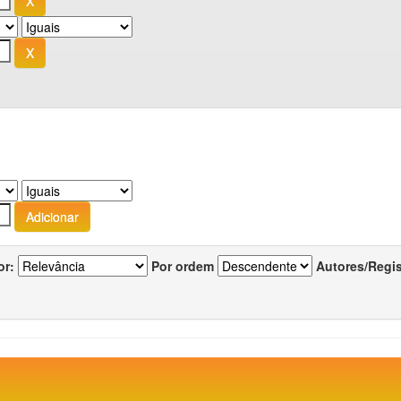
or:
Por ordem
Autores/Regi