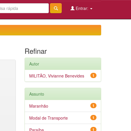
Entrar:
Refinar
Autor
MILITÃO, Vivianne Benevides
1
Assunto
Maranhão
1
Modal de Transporte
1
Paraíba
1