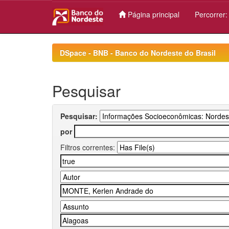
Página principal
Percorrer
Skip
navigation
DSpace - BNB - Banco do Nordeste do Brasil
Pesquisar
Pesquisar:
por
Filtros correntes: