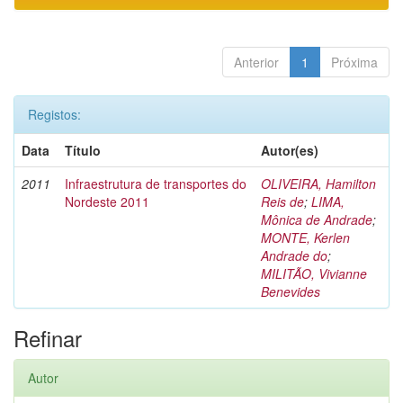
Anterior
1
Próxima
Registos:
Data
Título
Autor(es)
2011
Infraestrutura de transportes do
OLIVEIRA, Hamilton
Nordeste 2011
Reis de
;
LIMA,
Mônica de Andrade
;
MONTE, Kerlen
Andrade do
;
MILITÃO, Vivianne
Benevides
Refinar
Autor