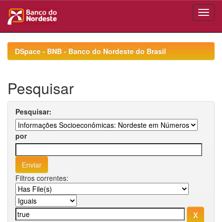
Skip
navigation
DSpace - BNB - Banco do Nordeste do Brasil
Pesquisar
Pesquisar:
por
Filtros correntes: