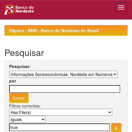
Skip
navigation
DSpace - BNB - Banco do Nordeste do Brasil
Pesquisar
Pesquisar:
por
Filtros correntes: