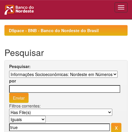
Skip
navigation
DSpace - BNB - Banco do Nordeste do Brasil
Pesquisar
Pesquisar:
por
Filtros correntes: