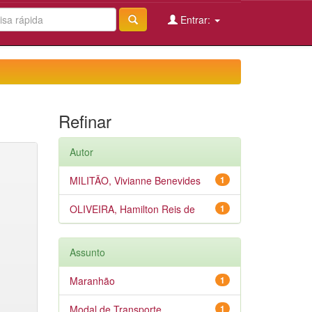
Entrar:
Refinar
Autor
MILITÃO, Vivianne Benevides
1
OLIVEIRA, Hamilton Reis de
1
Assunto
Maranhão
1
Modal de Transporte
1