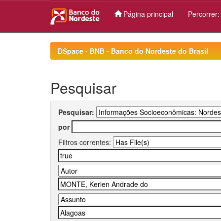
Página principal
Percorrer
Skip
navigation
DSpace - BNB - Banco do Nordeste do Brasil
Pesquisar
Pesquisar:
por
Filtros correntes: