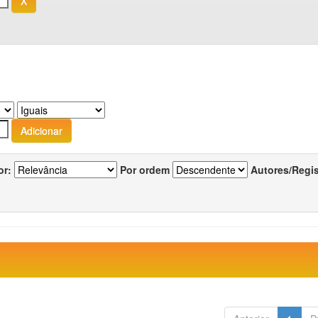
or:
Por ordem
Autores/Regi