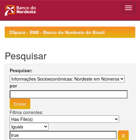
Skip
navigation
DSpace - BNB - Banco do Nordeste do Brasil
Pesquisar
Pesquisar:
por
Filtros correntes: