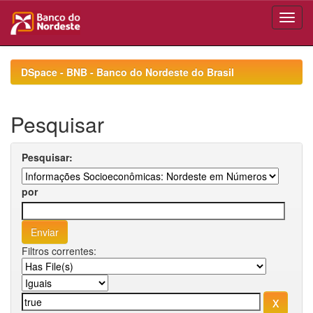
Skip
navigation
DSpace - BNB - Banco do Nordeste do Brasil
Pesquisar
Pesquisar:
por
Filtros correntes: