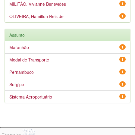
MILITÃO, Vivianne Benevides
1
OLIVEIRA, Hamilton Reis de
1
Assunto
Maranhão
1
Modal de Transporte
1
Pernambuco
1
Sergipe
1
Sistema Aeroportuário
1