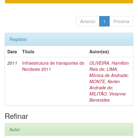
Anterior
1
Próxima
Registos:
Data
Título
Autor(es)
2011
Infraestrutura de transportes do
OLIVEIRA, Hamilton
Nordeste 2011
Reis de
;
LIMA,
Mônica de Andrade
;
MONTE, Kerlen
Andrade do
;
MILITÃO, Vivianne
Benevides
Refinar
Autor