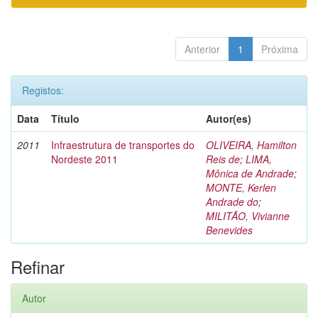
Anterior
1
Próxima
Registos:
Data
Título
Autor(es)
2011
Infraestrutura de transportes do
OLIVEIRA, Hamilton
Nordeste 2011
Reis de
;
LIMA,
Mônica de Andrade
;
MONTE, Kerlen
Andrade do
;
MILITÃO, Vivianne
Benevides
Refinar
Autor