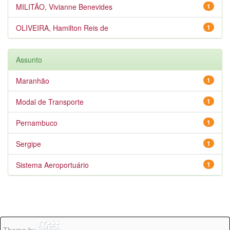
MILITÃO, Vivianne Benevides
1
OLIVEIRA, Hamilton Reis de
1
Assunto
Maranhão
1
Modal de Transporte
1
Pernambuco
1
Sergipe
1
Sistema Aeroportuário
1