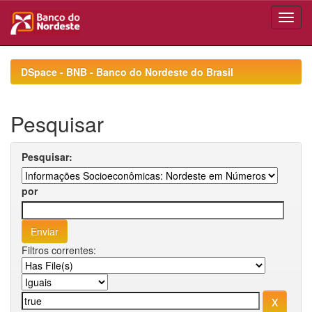
Skip
navigation
DSpace - BNB - Banco do Nordeste do Brasil
Pesquisar
Pesquisar:
por
Filtros correntes: