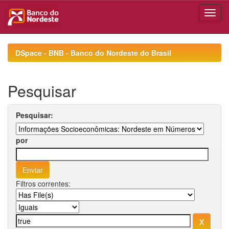
Skip
navigation
DSpace - BNB - Banco do Nordeste do Brasil
Pesquisar
Pesquisar:
por
Filtros correntes: