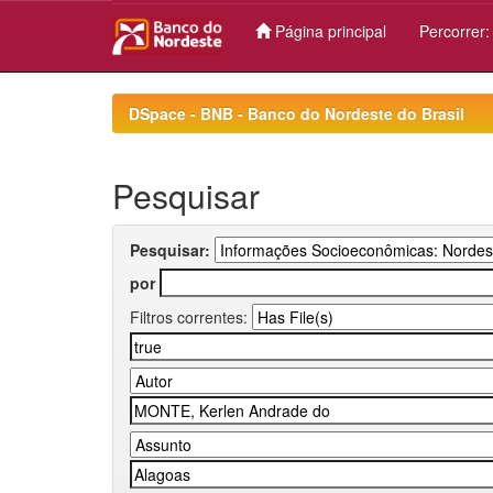
Página principal
Percorrer
Skip
navigation
DSpace - BNB - Banco do Nordeste do Brasil
Pesquisar
Pesquisar:
por
Filtros correntes: