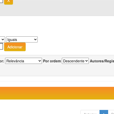
or:
Por ordem
Autores/Regi