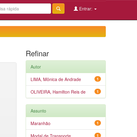
Entrar:
Refinar
Autor
LIMA, Mônica de Andrade
1
OLIVEIRA, Hamilton Reis de
1
Assunto
Maranhão
1
Modal de Transporte
1