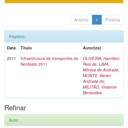
Anterior
1
Próxima
Registos:
Data
Título
Autor(es)
2011
Infraestrutura de transportes do
OLIVEIRA, Hamilton
Nordeste 2011
Reis de
;
LIMA,
Mônica de Andrade
;
MONTE, Kerlen
Andrade do
;
MILITÃO, Vivianne
Benevides
Refinar
Autor