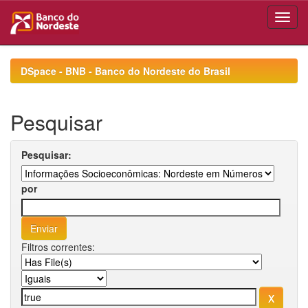
Skip
navigation
DSpace - BNB - Banco do Nordeste do Brasil
Pesquisar
Pesquisar:
por
Filtros correntes: