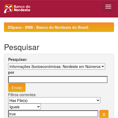
Skip
navigation
DSpace - BNB - Banco do Nordeste do Brasil
Pesquisar
Pesquisar:
por
Filtros correntes: