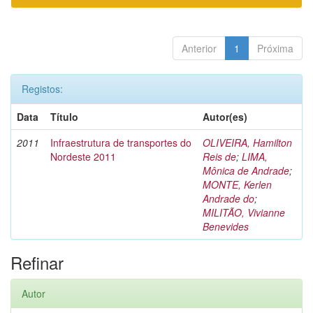
Anterior
1
Próxima
Registos:
Data
Título
Autor(es)
2011
Infraestrutura de transportes do
OLIVEIRA, Hamilton
Nordeste 2011
Reis de
;
LIMA,
Mônica de Andrade
;
MONTE, Kerlen
Andrade do
;
MILITÃO, Vivianne
Benevides
Refinar
Autor