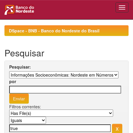
Skip
navigation
DSpace - BNB - Banco do Nordeste do Brasil
Pesquisar
Pesquisar:
por
Filtros correntes: