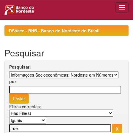
Skip
navigation
DSpace - BNB - Banco do Nordeste do Brasil
Pesquisar
Pesquisar:
por
Filtros correntes: