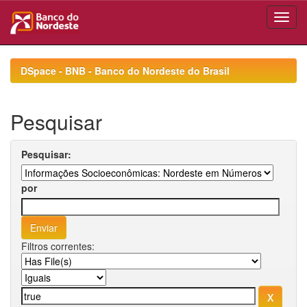
Skip
navigation
DSpace - BNB - Banco do Nordeste do Brasil
Pesquisar
Pesquisar:
por
Filtros correntes: