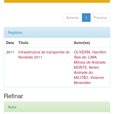
Anterior
1
Próxima
Registos:
Data
Título
Autor(es)
2011
Infraestrutura de transportes do
OLIVEIRA, Hamilton
Nordeste 2011
Reis de
;
LIMA,
Mônica de Andrade
;
MONTE, Kerlen
Andrade do
;
MILITÃO, Vivianne
Benevides
Refinar
Autor