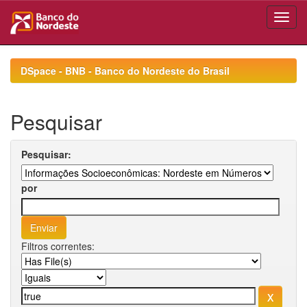
Skip
navigation
DSpace - BNB - Banco do Nordeste do Brasil
Pesquisar
Pesquisar:
por
Filtros correntes: