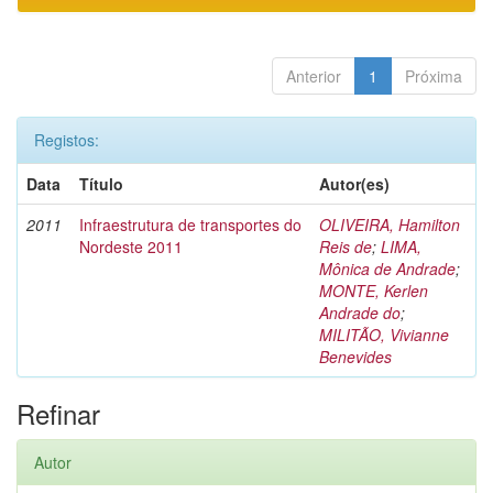
Anterior
1
Próxima
Registos:
Data
Título
Autor(es)
2011
Infraestrutura de transportes do
OLIVEIRA, Hamilton
Nordeste 2011
Reis de
;
LIMA,
Mônica de Andrade
;
MONTE, Kerlen
Andrade do
;
MILITÃO, Vivianne
Benevides
Refinar
Autor