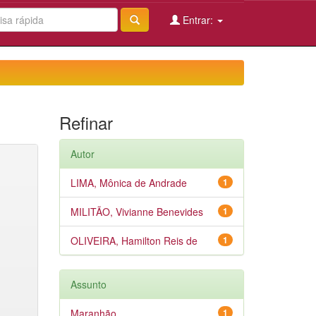
Entrar:
Refinar
Autor
LIMA, Mônica de Andrade
1
MILITÃO, Vivianne Benevides
1
OLIVEIRA, Hamilton Reis de
1
Assunto
Maranhão
1