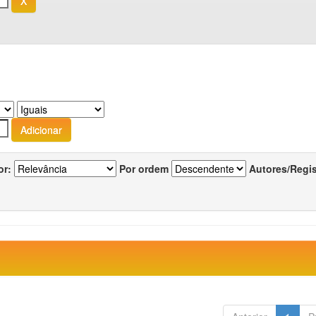
or:
Por ordem
Autores/Regi