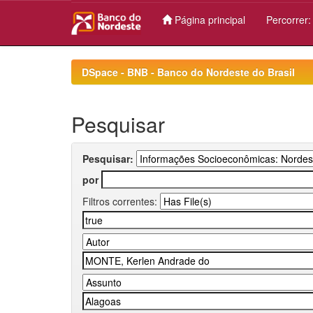
Página principal
Percorrer
Skip
navigation
DSpace - BNB - Banco do Nordeste do Brasil
Pesquisar
Pesquisar:
por
Filtros correntes: