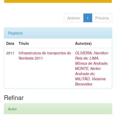
Anterior
1
Próxima
Registos:
Data
Título
Autor(es)
2011
Infraestrutura de transportes do
OLIVEIRA, Hamilton
Nordeste 2011
Reis de
;
LIMA,
Mônica de Andrade
;
MONTE, Kerlen
Andrade do
;
MILITÃO, Vivianne
Benevides
Refinar
Autor