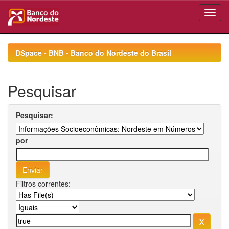
Skip
navigation
DSpace - BNB - Banco do Nordeste do Brasil
Pesquisar
Pesquisar:
por
Filtros correntes: