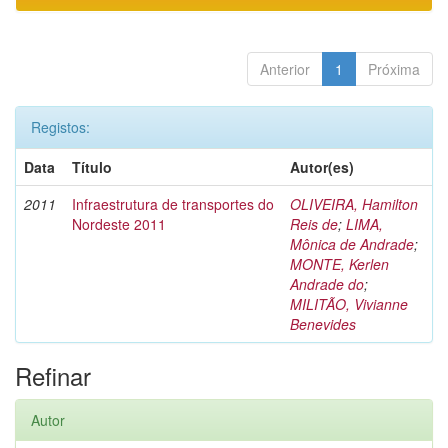
Anterior
1
Próxima
Registos:
Data
Título
Autor(es)
2011
Infraestrutura de transportes do
OLIVEIRA, Hamilton
Nordeste 2011
Reis de
;
LIMA,
Mônica de Andrade
;
MONTE, Kerlen
Andrade do
;
MILITÃO, Vivianne
Benevides
Refinar
Autor