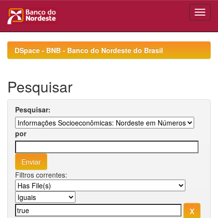
Skip
navigation
DSpace - BNB - Banco do Nordeste do Brasil
Pesquisar
Pesquisar:
por
Filtros correntes: