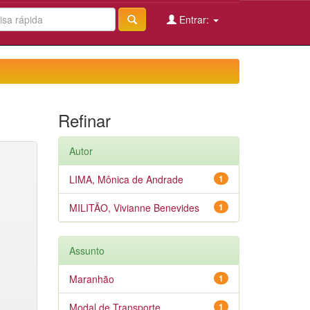
Entrar:
Refinar
Autor
LIMA, Mônica de Andrade
1
MILITÃO, Vivianne Benevides
1
Assunto
Maranhão
1
Modal de Transporte
1