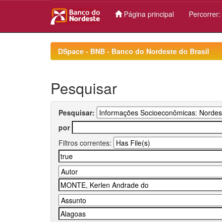
Página principal
Percorrer
Skip
navigation
DSpace - BNB - Banco do Nordeste do Brasil
Pesquisar
Pesquisar:
por
Filtros correntes: