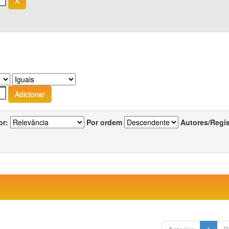
or:
Por ordem
Autores/Regi