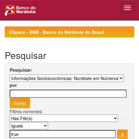
Skip
navigation
DSpace - BNB - Banco do Nordeste do Brasil
Pesquisar
Pesquisar:
por
Filtros correntes: