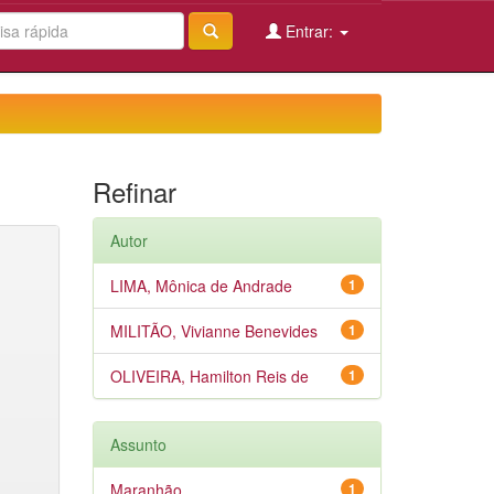
Entrar:
Refinar
Autor
LIMA, Mônica de Andrade
1
MILITÃO, Vivianne Benevides
1
OLIVEIRA, Hamilton Reis de
1
Assunto
Maranhão
1