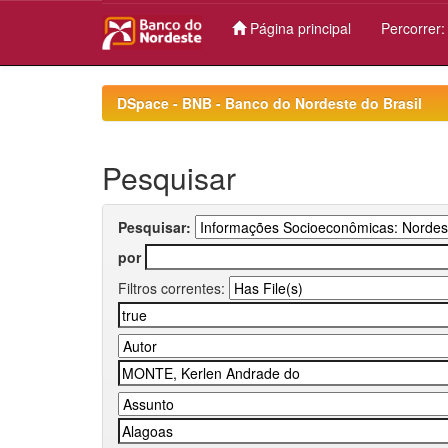
Página principal
Percorrer
Skip
navigation
DSpace - BNB - Banco do Nordeste do Brasil
Pesquisar
Pesquisar:
por
Filtros correntes: