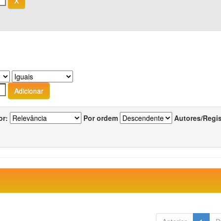
or:
Por ordem
Autores/Regi