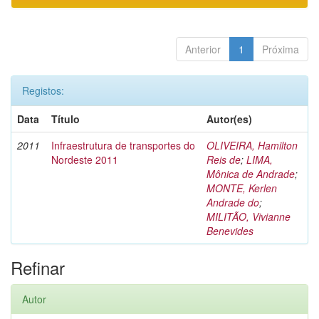
Anterior
1
Próxima
Registos:
Data
Título
Autor(es)
2011
Infraestrutura de transportes do
OLIVEIRA, Hamilton
Nordeste 2011
Reis de
;
LIMA,
Mônica de Andrade
;
MONTE, Kerlen
Andrade do
;
MILITÃO, Vivianne
Benevides
Refinar
Autor