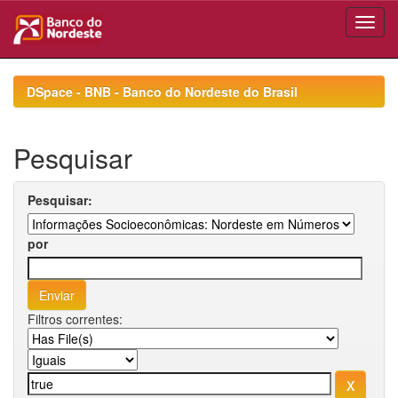
Skip
navigation
DSpace - BNB - Banco do Nordeste do Brasil
Pesquisar
Pesquisar:
por
Filtros correntes: