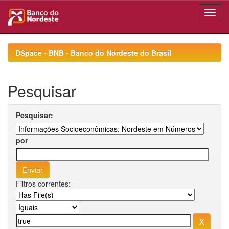
Skip
navigation
DSpace - BNB - Banco do Nordeste do Brasil
Pesquisar
Pesquisar:
por
Filtros correntes: