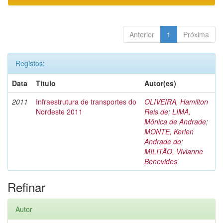
Anterior
1
Próxima
Registos:
Data
Título
Autor(es)
2011
Infraestrutura de transportes do
OLIVEIRA, Hamilton
Nordeste 2011
Reis de
;
LIMA,
Mônica de Andrade
;
MONTE, Kerlen
Andrade do
;
MILITÃO, Vivianne
Benevides
Refinar
Autor