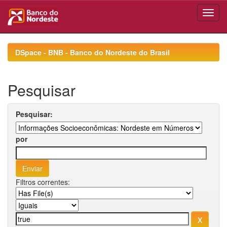
Skip
navigation
DSpace - BNB - Banco do Nordeste do Brasil
Pesquisar
Pesquisar:
por
Filtros correntes: