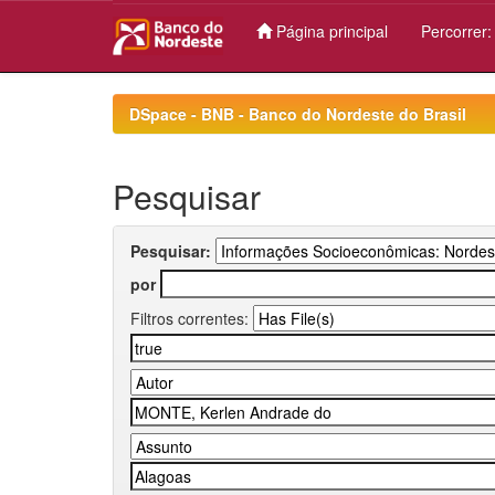
Página principal
Percorrer
Skip
navigation
DSpace - BNB - Banco do Nordeste do Brasil
Pesquisar
Pesquisar:
por
Filtros correntes: