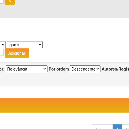
or:
Por ordem
Autores/Regi