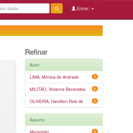
Entrar:
Refinar
Autor
LIMA, Mônica de Andrade
1
MILITÃO, Vivianne Benevides
1
OLIVEIRA, Hamilton Reis de
1
Assunto
Maranhão
1