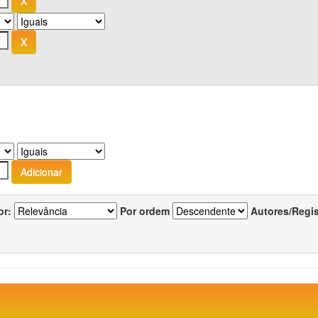
or:
Por ordem
Autores/Regi