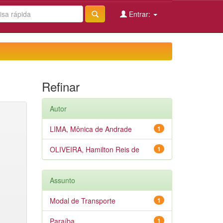
Entrar:
Refinar
Autor
LIMA, Mônica de Andrade
1
OLIVEIRA, Hamilton Reis de
1
Assunto
Modal de Transporte
1
Paraíba
1