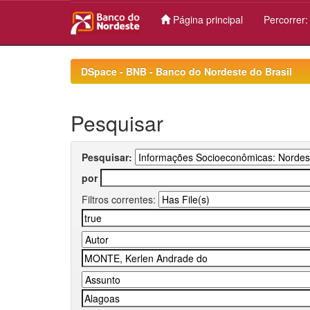
Página principal
Percorrer
Skip
navigation
DSpace - BNB - Banco do Nordeste do Brasil
Pesquisar
Pesquisar:
por
Filtros correntes: